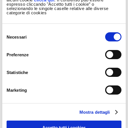
espresso cliccando "Accetto tutti i cookie” o
selezionando le singole caselle relative alle diverse
categorie di cookies
Selezione
del
Necessari
consenso
Preferenze
Statistiche
AGN ENERGIA
LA CITTÀ DELL'ENERGIA
Marketing
PER UN RIENTRO IN UFFICIO SOSTENIBILE
Mostra dettagli
LEGGI TUTTO
Accetto tutti i cookies