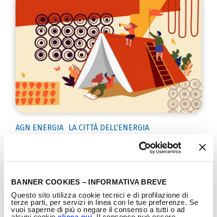
AGN ENERGIA
LA CITTÀ DELL'ENERGIA
FESTIVALETTERATURA 2024: L’ENERGIA
INCONTRA LA CULTURA
BANNER COOKIES – INFORMATIVA BREVE
LEGGI TUTTO
Questo sito utilizza cookie tecnici e di profilazione di
terze parti, per servizi in linea con le tue preferenze. Se
vuoi saperne di più o negare il consenso a tutti o ad
alcuni cookie
clicca qui
. Il consenso può essere